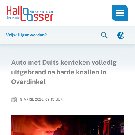
Ga
de
naar
inhoud
de
inhoud
Zoeken
Vrijwilliger worden?
Auto met Duits kenteken volledig
uitgebrand na harde knallen in
Overdinkel
9 APRIL 2026, 09:15
UUR