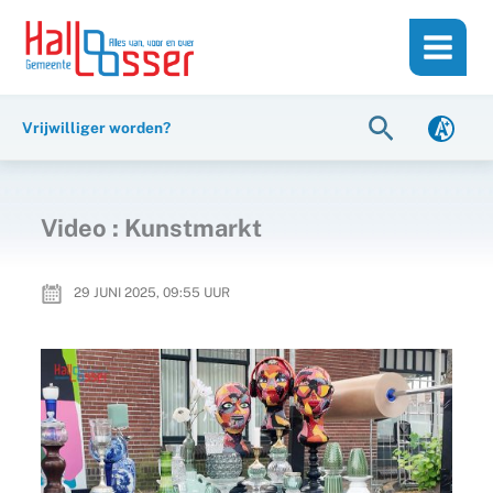
Ga
de
naar
inhoud
de
inhoud
Zoeken
Vrijwilliger worden?
Video : Kunstmarkt
29 JUNI 2025, 09:55
UUR