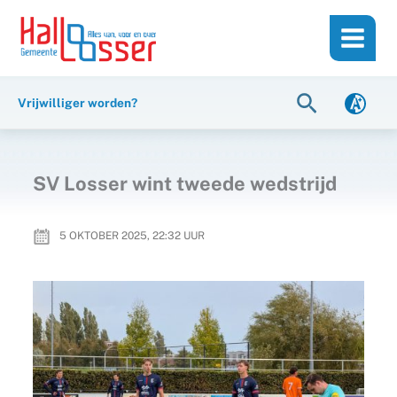
Ga
de
naar
inhoud
de
inhoud
Zoeken
Vrijwilliger worden?
SV Losser wint tweede wedstrijd
5 OKTOBER 2025, 22:32
UUR