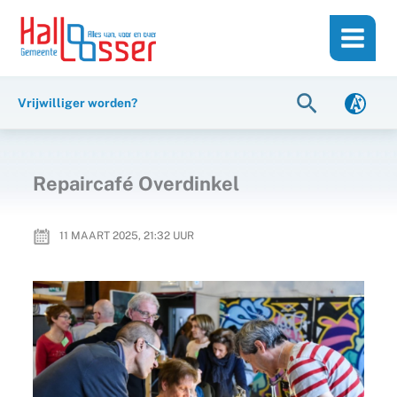
Ga
de
naar
inhoud
de
inhoud
Zoeken
Vrijwilliger worden?
Repaircafé Overdinkel
11 MAART 2025, 21:32
UUR