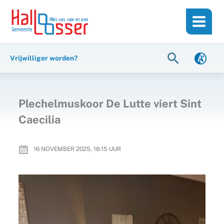
Ga
de
naar
inhoud
de
inhoud
Zoeken
Vrijwilliger worden?
Plechelmuskoor De Lutte viert Sint
Caecilia
16 NOVEMBER 2025, 16:15
UUR