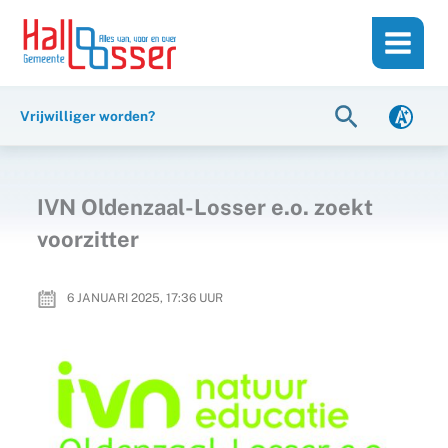
Ga
de
naar
inhoud
de
inhoud
Zoeken
Vrijwilliger worden?
IVN Oldenzaal-Losser e.o. zoekt
voorzitter
6 JANUARI 2025, 17:36
UUR