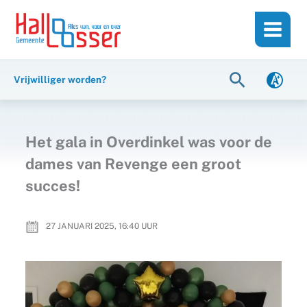
Ga
de
naar
inhoud
de
inhoud
Zoeken
Vrijwilliger worden?
Het gala in Overdinkel was voor de
dames van Revenge een groot
succes!
27 JANUARI 2025, 16:40
UUR