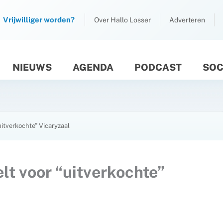
Vrijwilliger worden?
Over Hallo Losser
Adverteren
NIEUWS
AGENDA
PODCAST
SOC
M
itverkochte” Vicaryzaal
t voor “uitverkochte”