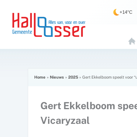
Ga
de
naar
inhoud
+14°C
de
inhoud
H
O
E
Home
Nieuws
2025
Gert Ekkelboom speelt voor “u
Gert Ekkelboom speel
Vicaryzaal