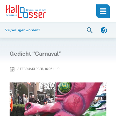
Ga
de
naar
inhoud
de
inhoud
Zoeken
Vrijwilliger worden?
Gedicht “Carnaval”
2 FEBRUARI 2025, 16:05
UUR