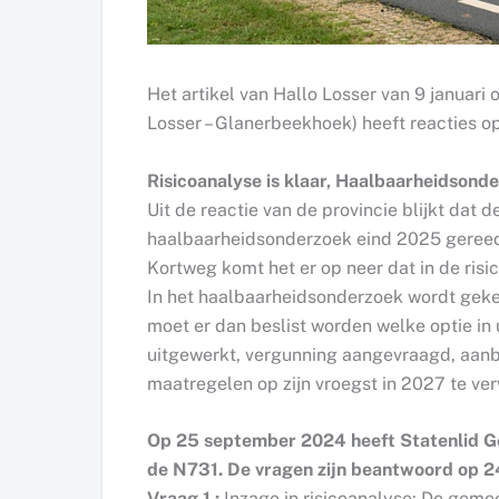
Het artikel van Hallo Losser van 9 januari 
Losser – Glanerbeekhoek) heeft reacties o
Risicoanalyse is klaar, Haalbaarheidsond
Uit de reactie van de provincie blijkt dat 
haalbaarheidsonderzoek eind 2025 gereed
Kortweg komt het er op neer dat in de risi
In het haalbaarheidsonderzoek wordt gek
moet er dan beslist worden welke optie in
uitgewerkt, vergunning aangevraagd, aanbes
maatregelen op zijn vroegst in 2027 te ve
Op 25 september 2024 heeft Statenlid Gerr
de N731. De vragen zijn beantwoord op 2
Vraag 1 :
Inzage in risicoanalyse: De gemee