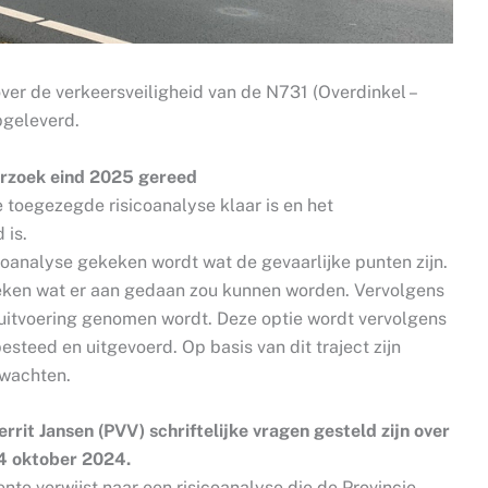
over de verkeersveiligheid van de N731 (Overdinkel –
pgeleverd.
erzoek eind 2025 gereed
de toegezegde risicoanalyse klaar is en het
 is.
coanalyse gekeken wordt wat de gevaarlijke punten zijn.
eken wat er aan gedaan zou kunnen worden. Vervolgens
 uitvoering genomen wordt. Deze optie wordt vervolgens
teed en uitgevoerd. Op basis van dit traject zijn
rwachten.
it Jansen (PVV) schriftelijke vragen gesteld zijn over
4 oktober 2024.
nte verwijst naar een risicoanalyse die de Provincie