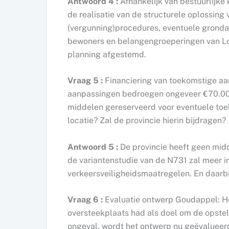
Antwoord 4 :
Afhankelijk van bestuurlijke
de realisatie van de structurele oplossing
(vergunning)procedures, eventuele gronda
bewoners en belangengroeperingen van Los
planning afgestemd.
Vraag 5 :
Financiering van toekomstige aa
aanpassingen bedroegen ongeveer €70.000,
middelen gereserveerd voor eventuele to
locatie? Zal de provincie hierin bijdragen?
Antwoord 5 :
De provincie heeft geen midd
de variantenstudie van de N731 zal meer in
verkeersveiligheidsmaatregelen. En daarbij
Vraag 6 :
Evaluatie ontwerp Goudappel: 
oversteekplaats had als doel om de opstelr
ongeval, wordt het ontwerp nu geëvalueerd 