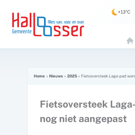
Ga
de
naar
inhoud
+13°C
de
inhoud
H
O
E
Home
Nieuws
2025
Fietsoversteek Laga-pad word
Fietsoversteek Laga
nog niet aangepast