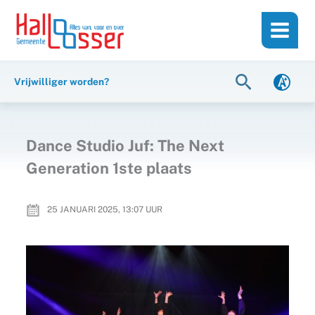
Ga
de
naar
inhoud
de
inhoud
Zoeken
Vrijwilliger worden?
Dance Studio Juf: The Next
Generation 1ste plaats
25 JANUARI 2025, 13:07
UUR