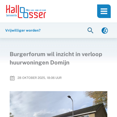
Ga
de
naar
inhoud
de
inhoud
Zoeken
Vrijwilliger worden?
Burgerforum wil inzicht in verloop
huurwoningen Domijn
28 OKTOBER 2025, 18:06
UUR