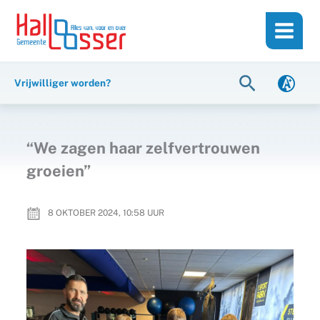
Ga
de
naar
inhoud
de
inhoud
Zoeken
Vrijwilliger worden?
“We zagen haar zelfvertrouwen
groeien”
8 OKTOBER 2024, 10:58
UUR