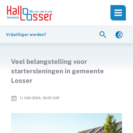
Ga
de
naar
inhoud
de
inhoud
Zoeken
Vrijwilliger worden?
Veel belangstelling voor
startersleningen in gemeente
Losser
11 JUNI 2024, 18:00
UUR