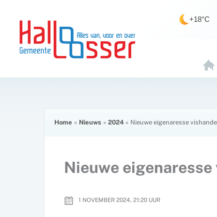
Ga
de
naar
inhoud
+18°C
de
inhoud
H
O
E
Home
Nieuws
2024
Nieuwe eigenaresse vishande
Nieuwe eigenaresse 
1 NOVEMBER 2024, 21:20
UUR