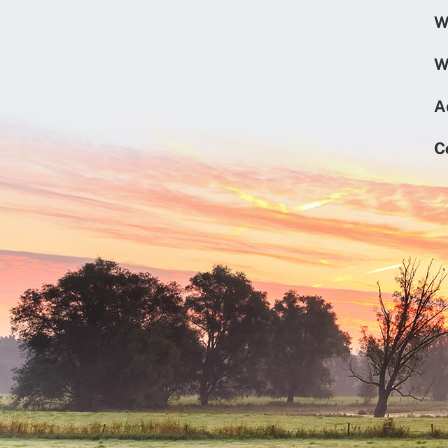
W
W
A
C