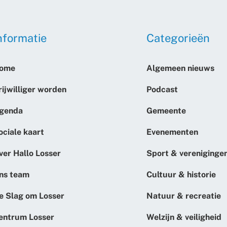
nformatie
Categorieën
ome
Algemeen nieuws
rijwilliger worden
Podcast
genda
Gemeente
ociale kaart
Evenementen
ver Hallo Losser
Sport & vereniginge
ns team
Cultuur & historie
e Slag om Losser
Natuur & recreatie
entrum Losser
Welzijn & veiligheid