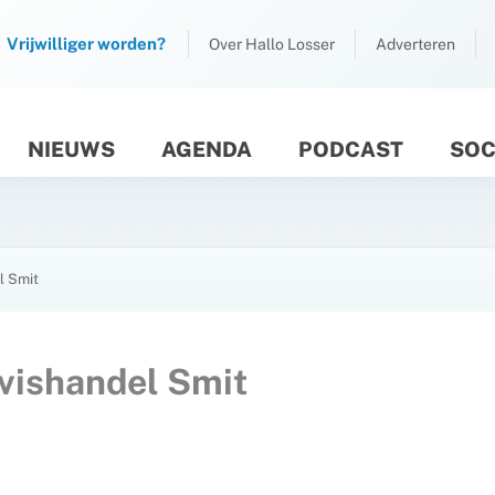
Vrijwilliger worden?
Over Hallo Losser
Adverteren
NIEUWS
AGENDA
PODCAST
SOC
M
l Smit
vishandel Smit