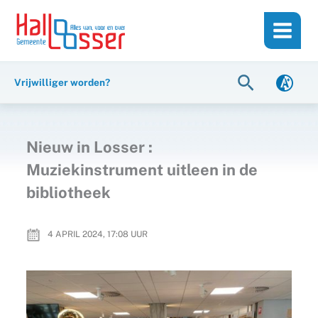
Ga
de
naar
inhoud
de
inhoud
Zoeken
Vrijwilliger worden?
Nieuw in Losser :
Muziekinstrument uitleen in de
bibliotheek
4 APRIL 2024, 17:08
UUR