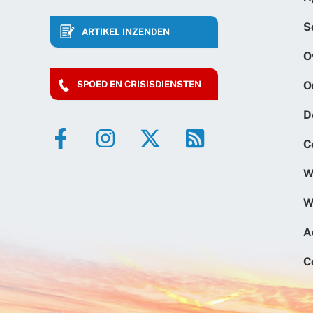
S
ARTIKEL INZENDEN
O
O
SPOED EN CRISISDIENSTEN
D
C
W
W
A
C