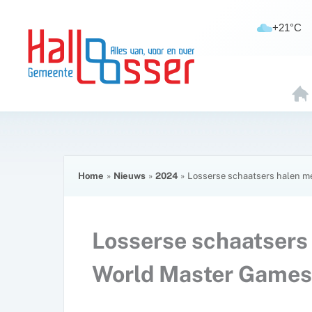
Ga
de
naar
inhoud
+21°C
de
inhoud
H
O
E
Home
Nieuws
2024
Losserse schaatsers halen me
Losserse schaatsers 
World Master Games