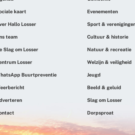
ociale kaart
Evenementen
ver Hallo Losser
Sport & vereniginge
ns team
Cultuur & historie
e Slag om Losser
Natuur & recreatie
entrum Losser
Welzijn & veiligheid
hatsApp Buurtpreventie
Jeugd
eerbericht
Beeld & geluid
dverteren
Slag om Losser
ontact
Dorpsproat