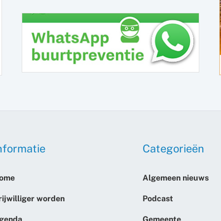
nformatie
Categorieën
ome
Algemeen nieuws
rijwilliger worden
Podcast
genda
Gemeente