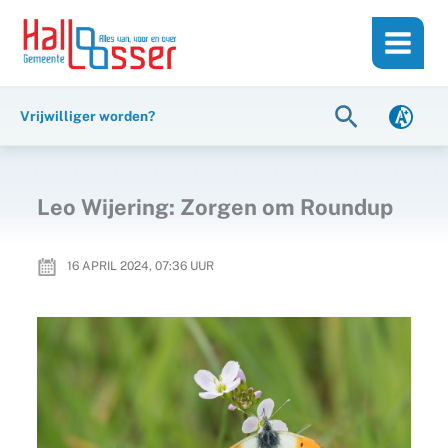
Ga
de
naar
inhoud
de
inhoud
Zoeken
Vrijwilliger worden?
Leo Wijering: Zorgen om Roundup
16 APRIL 2024, 07:36
UUR