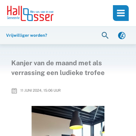
Ga
de
naar
inhoud
de
inhoud
Zoeken
Vrijwilliger worden?
Kanjer van de maand met als
verrassing een ludieke trofee
11 JUNI 2024, 15:06
UUR