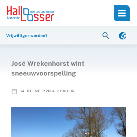
Ga
de
naar
inhoud
de
inhoud
Zoeken
Vrijwilliger worden?
José Wrekenhorst wint
sneeuwvoorspelling
14 DECEMBER 2024, 20:06
UUR