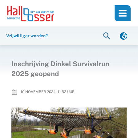
Ga
de
naar
inhoud
de
inhoud
Zoeken
Vrijwilliger worden?
Inschrijving Dinkel Survivalrun
2025 geopend
10 NOVEMBER 2024, 11:52
UUR