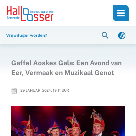
Ga
de
naar
inhoud
de
inhoud
Zoeken
Vrijwilliger worden?
Gaffel Aoskes Gala: Een Avond van
Eer, Vermaak en Muzikaal Genot
29 JANUARI 2024, 19:11
UUR