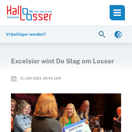
Ga
de
naar
inhoud
de
inhoud
Zoeken
Vrijwilliger worden?
Excelsior wint De Slag om Losser
15 JUNI 2024, 09:45
UUR