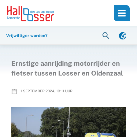
Ga
de
naar
inhoud
de
inhoud
Zoeken
Vrijwilliger worden?
Ernstige aanrijding motorrijder en
fietser tussen Losser en Oldenzaal
1 SEPTEMBER 2024, 19:11
UUR