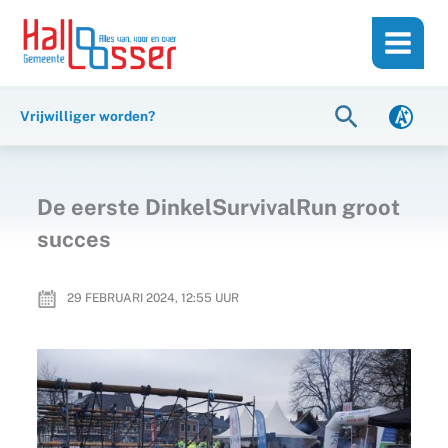
Ga
de
naar
inhoud
de
inhoud
Zoeken
Vrijwilliger worden?
De eerste DinkelSurvivalRun groot
succes
29 FEBRUARI 2024, 12:55
UUR