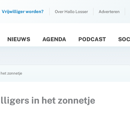
Vrijwilliger worden?
Over Hallo Losser
Adverteren
NIEUWS
AGENDA
PODCAST
SOC
M
n het zonnetje
lligers in het zonnetje