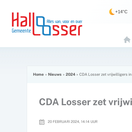
Ga
de
naar
inhoud
+14°C
de
inhoud
H
O
E
Home
Nieuws
2024
CDA Losser zet vrijwilligers i
CDA Losser zet vrijwi
20 FEBRUARI 2024, 14:14
UUR