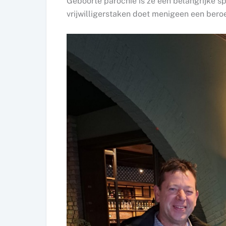
Geboorte parochie is ze een belangrijke spi
vrijwilligerstaken doet menigeen een ber