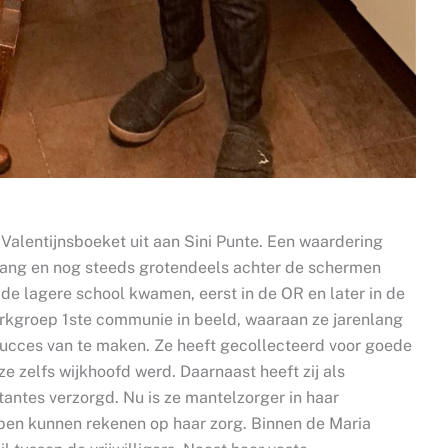
t Valentijnsboeket uit aan Sini Punte. Een waardering
renlang en nog steeds grotendeels achter de schermen
 de lagere school kwamen, eerst in de OR en later in de
rkgroep 1ste communie in beeld, waaraan ze jarenlang
succes van te maken. Ze heeft gecollecteerd voor goede
ze zelfs wijkhoofd werd. Daarnaast heeft zij als
antes verzorgd. Nu is ze mantelzorger in haar
en kunnen rekenen op haar zorg. Binnen de Maria