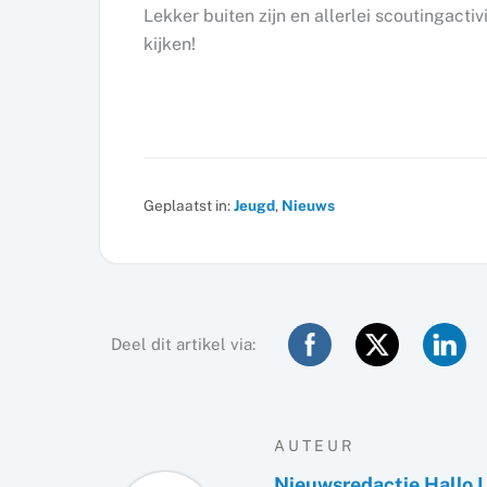
Lekker buiten zijn en allerlei scoutingacti
kijken!
Geplaatst in:
Jeugd
,
Nieuws
Deel dit artikel via:
AUTEUR
Nieuwsredactie Hallo 