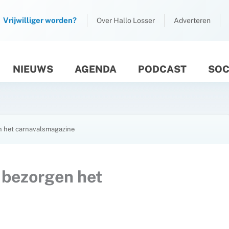
Vrijwilliger worden?
Over Hallo Losser
Adverteren
NIEUWS
AGENDA
PODCAST
SOC
M
n het carnavalsmagazine
 bezorgen het