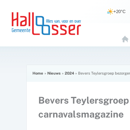
Ga
de
naar
inhoud
+20°C
de
inhoud
H
O
E
Home
Nieuws
2024
Bevers Teylersgroep bezorge
Bevers Teylersgroep
carnavalsmagazine