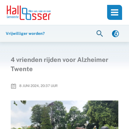
Ga
de
naar
inhoud
de
inhoud
Zoeken
Vrijwilliger worden?
4 vrienden rijden voor Alzheimer
Twente
8 JUNI 2024, 20:37
UUR