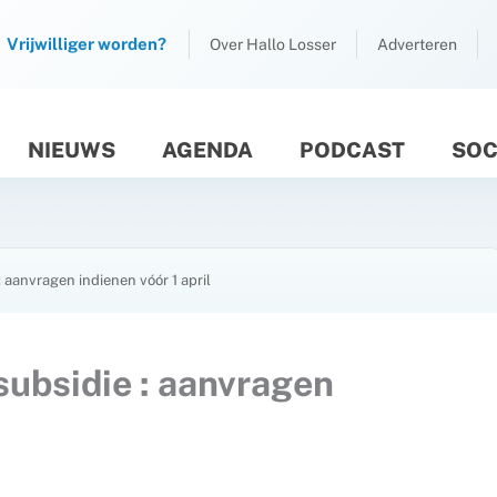
Vrijwilliger worden?
Over Hallo Losser
Adverteren
NIEUWS
AGENDA
PODCAST
SOC
M
: aanvragen indienen vóór 1 april
 subsidie : aanvragen