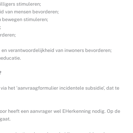
illigers stimuleren;
id van mensen bevorderen;
n bewegen stimuleren;
;
orderen;
 en verantwoordelijkheid van inwoners bevorderen;
ueducatie.
?
ia het ‘aanvraagformulier incidentele subsidie’, dat te
voor heeft een aanvrager wel EHerkenning nodig. Op de
gaat.