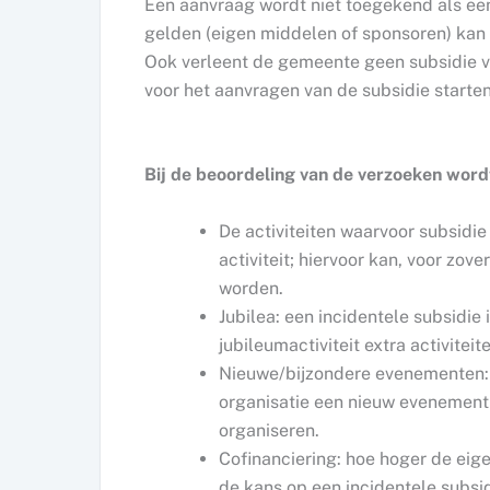
Een aanvraag wordt niet toegekend als een
gelden (eigen middelen of sponsoren) kan 
Ook verleent de gemeente geen subsidie voo
voor het aanvragen van de subsidie starten
Bij de beoordeling van de verzoeken wor
De activiteiten waarvoor subsidie
activiteit; hiervoor kan, voor zov
worden.
Jubilea: een incidentele subsidie 
jubileumactiviteit extra activiteit
Nieuwe/bijzondere evenementen: e
organisatie een nieuw evenement 
organiseren.
Cofinanciering: hoe hoger de eig
de kans op een incidentele subsid