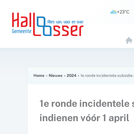
Ga
de
naar
inhoud
+23°C
de
inhoud
H
O
E
Home
Nieuws
2024
1e ronde incidentele subsidie 
1e ronde incidentele
indienen vóór 1 april