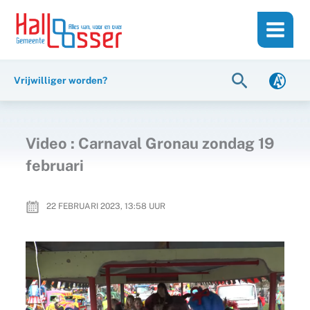
Ga
de
naar
inhoud
de
inhoud
Zoeken
Vrijwilliger worden?
Video : Carnaval Gronau zondag 19
februari
22 FEBRUARI 2023, 13:58
UUR