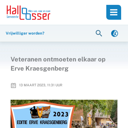
Ga
de
naar
inhoud
de
inhoud
Zoeken
Vrijwilliger worden?
Veteranen ontmoeten elkaar op
Erve Kraesgenberg
13 MAART 2023, 11:31
UUR