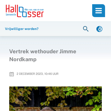
Ga
de
naar
inhoud
de
inhoud
Zoeken
Vrijwilliger worden?
Vertrek wethouder Jimme
Nordkamp
2 DECEMBER 2023, 10:46
UUR