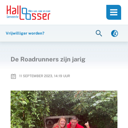
Ga
de
naar
inhoud
de
inhoud
Zoeken
Vrijwilliger worden?
De Roadrunners zijn jarig
11 SEPTEMBER 2023, 14:19
UUR