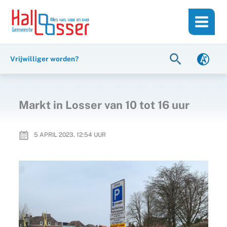
Ga
de
naar
inhoud
de
inhoud
Zoeken
Vrijwilliger worden?
Markt in Losser van 10 tot 16 uur
5 APRIL 2023, 12:54
UUR