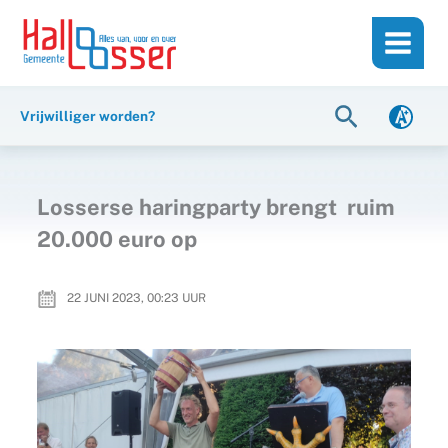
Ga
de
naar
inhoud
de
inhoud
Zoeken
Vrijwilliger worden?
Losserse haringparty brengt ruim
20.000 euro op
22 JUNI 2023, 00:23
UUR