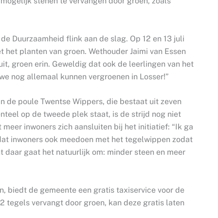
 mogelijk stenen te vervangen door groen, zoals
de Duurzaamheid flink aan de slag. Op 12 en 13 juli
met het planten van groen. Wethouder Jaimi van Essen
ruit, groen erin. Geweldig dat ook de leerlingen van het
 we nog allemaal kunnen vergroenen in Losser!”
n de poule Twentse Wippers, die bestaat uit zeven
el op de tweede plek staat, is de strijd nog niet
eer inwoners zich aansluiten bij het initiatief: “Ik ga
op dat inwoners ook meedoen met het tegelwippen zodat
 daar gaat het natuurlijk om: minder steen en meer
, biedt de gemeente een gratis taxiservice voor de
2 tegels vervangt door groen, kan deze gratis laten