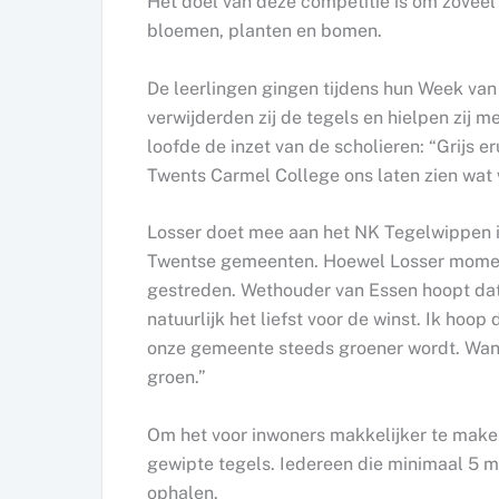
Het doel van deze competitie is om zoveel
bloemen, planten en bomen.
De leerlingen gingen tijdens hun Week van 
verwijderden zij de tegels en hielpen zij 
loofde de inzet van de scholieren: “Grijs e
Twents Carmel College ons laten zien wat
Losser doet mee aan het NK Tegelwippen i
Twentse gemeenten. Hoewel Losser momente
gestreden. Wethouder van Essen hoopt dat m
natuurlijk het liefst voor de winst. Ik ho
onze gemeente steeds groener wordt. Want
groen.”
Om het voor inwoners makkelijker te maken
gewipte tegels. Iedereen die minimaal 5 m
ophalen.