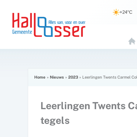
Ga
de
naar
inhoud
+24°C
de
inhoud
H
O
E
Home
Nieuws
2023
Leerlingen Twents Carmel Co
Leerlingen Twents C
tegels