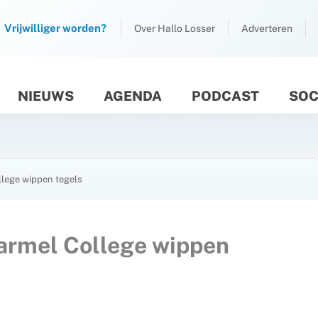
Vrijwilliger worden?
Over Hallo Losser
Adverteren
NIEUWS
AGENDA
PODCAST
SOC
M
llege wippen tegels
armel College wippen