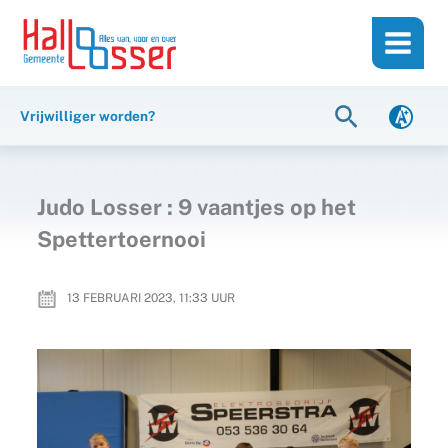
Ga
de
naar
inhoud
de
inhoud
Zoeken
Vrijwilliger worden?
Judo Losser : 9 vaantjes op het
Spettertoernooi
13 FEBRUARI 2023, 11:33
UUR