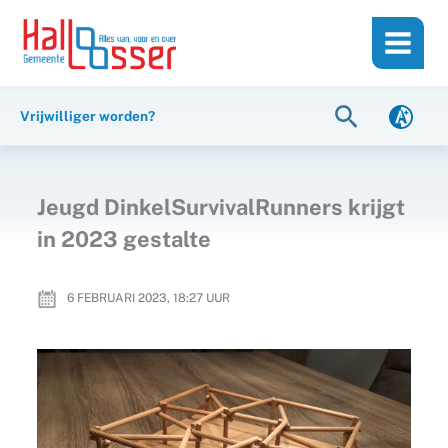
Ga
de
naar
inhoud
de
inhoud
Zoeken
Vrijwilliger worden?
Jeugd DinkelSurvivalRunners krijgt
in 2023 gestalte
6 FEBRUARI 2023, 18:27
UUR