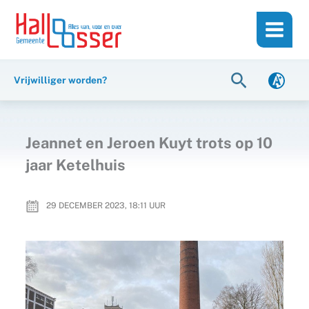
Ga
de
naar
inhoud
de
inhoud
Zoeken
Vrijwilliger worden?
Jeannet en Jeroen Kuyt trots op 10
jaar Ketelhuis
29 DECEMBER 2023, 18:11
UUR