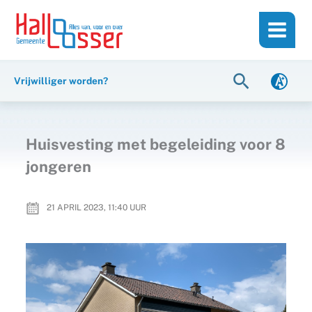
Ga
de
naar
inhoud
de
inhoud
Zoeken
Vrijwilliger worden?
Huisvesting met begeleiding voor 8
jongeren
21 APRIL 2023, 11:40
UUR