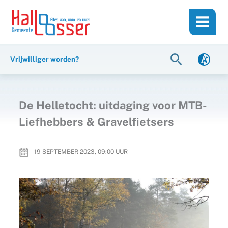
Ga
de
naar
inhoud
de
inhoud
Zoeken
Vrijwilliger worden?
De Helletocht: uitdaging voor MTB-
Liefhebbers & Gravelfietsers
19 SEPTEMBER 2023, 09:00
UUR