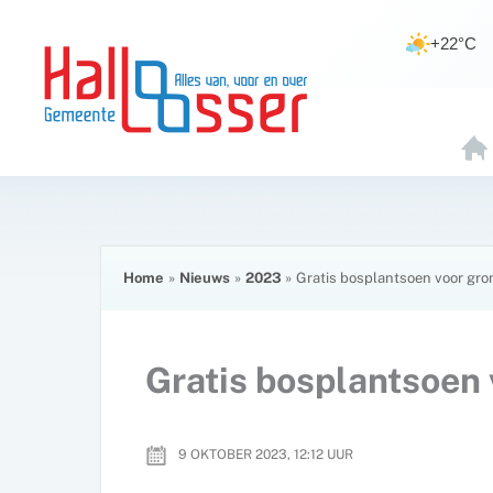
Ga
de
naar
inhoud
+22°C
de
inhoud
H
O
E
Home
Nieuws
2023
Gratis bosplantsoen voor gr
Gratis bosplantsoen
9 OKTOBER 2023, 12:12
UUR