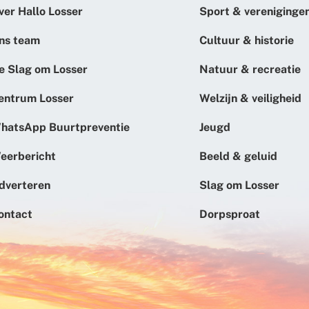
ver Hallo Losser
Sport & vereniginge
ns team
Cultuur & historie
e Slag om Losser
Natuur & recreatie
entrum Losser
Welzijn & veiligheid
hatsApp Buurtpreventie
Jeugd
eerbericht
Beeld & geluid
dverteren
Slag om Losser
ontact
Dorpsproat