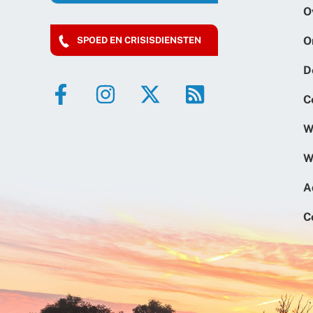
O
O
SPOED EN CRISISDIENSTEN
D
C
W
W
A
C