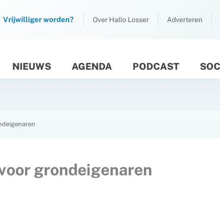
Vrijwilliger worden?
Over Hallo Losser
Adverteren
NIEUWS
AGENDA
PODCAST
SOC
M
ondeigenaren
 voor grondeigenaren