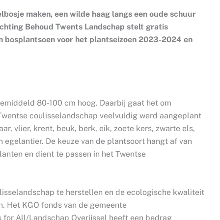
gelbosje maken, een wilde haag langs een oude schuur
ichting Behoud Twents Landschap stelt gratis
an bosplantsoen voor het plantseizoen 2023-2024 en
gemiddeld 80-100 cm hoog. Daarbij gaat het om
t Twentse coulisselandschap veelvuldig werd aangeplant
r, vlier, krent, beuk, berk, eik, zoete kers, zwarte els,
 egelantier. De keuze van de plantsoort hangt af van
lanten en dient te passen in het Twentse
isselandschap te herstellen en de ecologische kwaliteit
n. Het KGO fonds van de gemeente
 for All/Landschap Overijssel heeft een bedrag