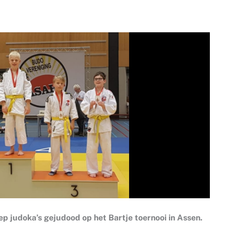
 judoka’s gejudood op het Bartje toernooi in Assen.