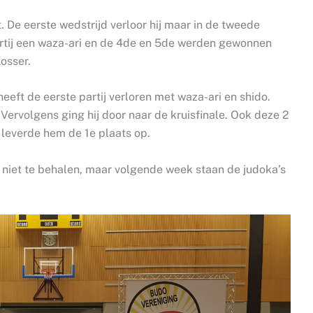
. De eerste wedstrijd verloor hij maar in de tweede
artij een waza-ari en de 4de en 5de werden gewonnen
osser.
heeft de eerste partij verloren met waza-ari en shido.
Vervolgens ging hij door naar de kruisfinale. Ook deze 2
t leverde hem de 1e plaats op.
s niet te behalen, maar volgende week staan de judoka’s