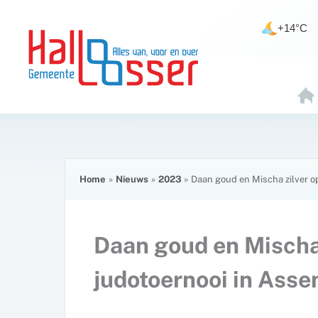
Ga
de
naar
inhoud
+14°C
de
inhoud
H
O
E
Home
Nieuws
2023
Daan goud en Mischa zilver op
Daan goud en Mischa 
judotoernooi in Asse