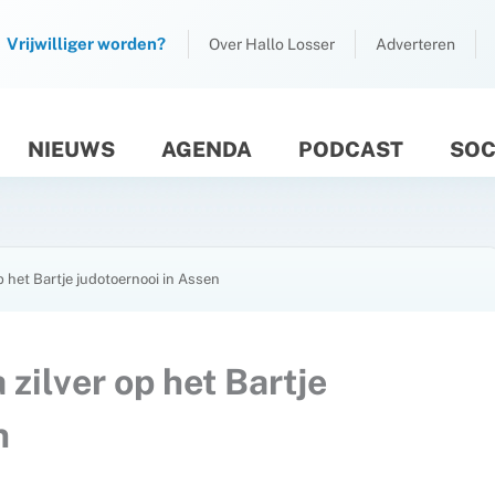
Vrijwilliger worden?
Over Hallo Losser
Adverteren
NIEUWS
AGENDA
PODCAST
SOC
M
 het Bartje judotoernooi in Assen
zilver op het Bartje
n