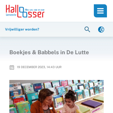
Ga
de
naar
inhoud
de
inhoud
Zoeken
Vrijwilliger worden?
Boekjes & Babbels in De Lutte
19 DECEMBER 2023, 14:43
UUR