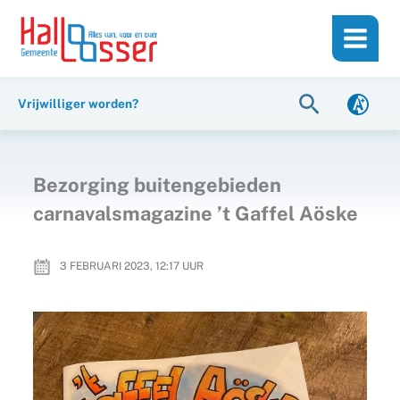
Ga
de
naar
inhoud
de
inhoud
Zoeken
Vrijwilliger worden?
Bezorging buitengebieden
carnavalsmagazine ’t Gaffel Aöske
3 FEBRUARI 2023, 12:17
UUR