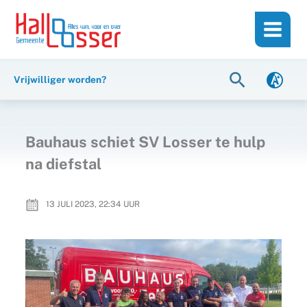
Ga
de
naar
inhoud
de
inhoud
Zoeken
Vrijwilliger worden?
Bauhaus schiet SV Losser te hulp
na diefstal
13 JULI 2023, 22:34
UUR