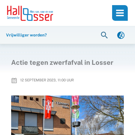
Ga
de
naar
inhoud
de
inhoud
Zoeken
Vrijwilliger worden?
Actie tegen zwerfafval in Losser
12 SEPTEMBER 2023, 11:00
UUR