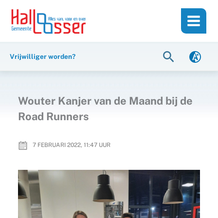
Ga
de
naar
inhoud
de
inhoud
Zoeken
Vrijwilliger worden?
Wouter Kanjer van de Maand bij de
Road Runners
7 FEBRUARI 2022, 11:47
UUR