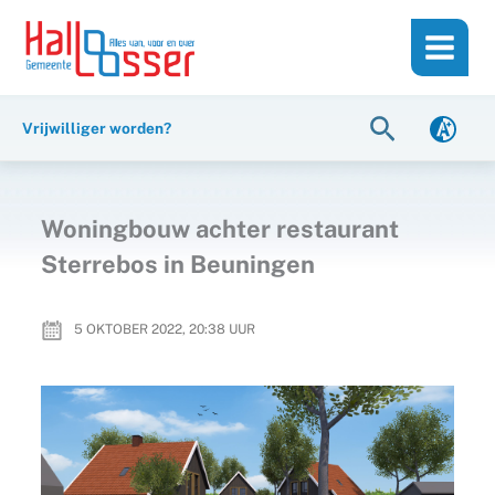
Ga
de
naar
inhoud
de
inhoud
Zoeken
Vrijwilliger worden?
Woningbouw achter restaurant
Sterrebos in Beuningen
5 OKTOBER 2022, 20:38
UUR