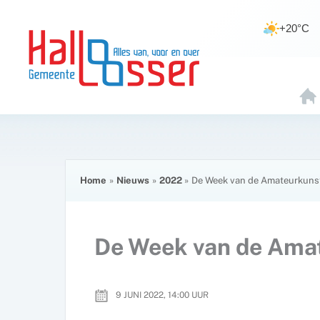
Ga
de
naar
inhoud
+20°C
de
inhoud
H
O
E
Home
Nieuws
2022
De Week van de Amateurkuns
De Week van de Ama
9 JUNI 2022, 14:00
UUR