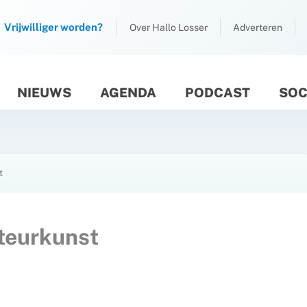
Vrijwilliger worden?
Over Hallo Losser
Adverteren
NIEUWS
AGENDA
PODCAST
SOC
M
t
teurkunst