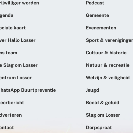
rijwilliger worden
Podcast
genda
Gemeente
ociale kaart
Evenementen
ver Hallo Losser
Sport & vereniginge
ns team
Cultuur & historie
e Slag om Losser
Natuur & recreatie
entrum Losser
Welzijn & veiligheid
hatsApp Buurtpreventie
Jeugd
eerbericht
Beeld & geluid
dverteren
Slag om Losser
ontact
Dorpsproat