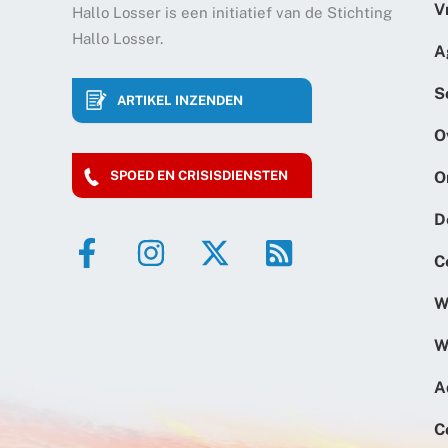
V
Hallo Losser is een initiatief van de Stichting
Hallo Losser.
A
S
ARTIKEL INZENDEN
O
O
SPOED EN CRISISDIENSTEN
D
C
W
W
A
C